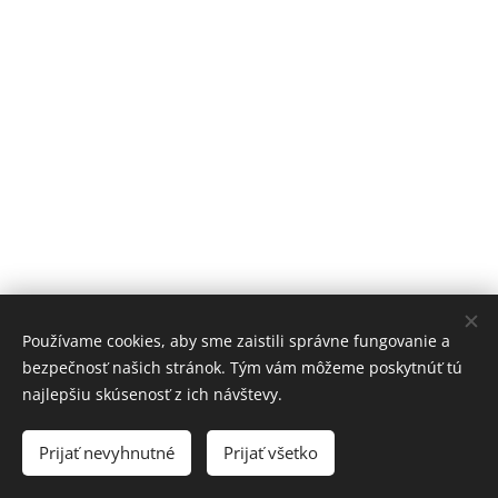
Používame cookies, aby sme zaistili správne fungovanie a
bezpečnosť našich stránok. Tým vám môžeme poskytnúť tú
najlepšiu skúsenosť z ich návštevy.
Kontaktní údajeCZ:+420 773561728 SK:+421 907261790
office1@dovimex.net
Prijať nevyhnutné
Prijať všetko
Cookies