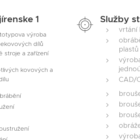
jírenske 1
Služby st
vrtání
totypova výroba
obrábě
ekovových dílů
plastů
stroje a zařízení
výroba
jednoú
tlivých kovových a
CAD/
ílu
brouše
brábění
brouše
užení
brouše
obráž
oustružení
výrob
ání