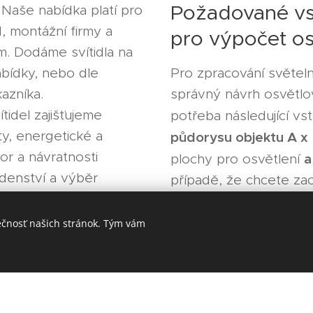
Požadované vs
Naše nabídka platí pro
 montážní firmy a
pro výpočet os
. Dodáme svítidla na
abídky, nebo dle
Pro zpracování světel
azníka.
správný návrh osvětlo
tidel zajišťujeme
potřeba následující vs
ty, energetické a
půdorysu objektu A x
r a návratnosti
a
plochy pro osvětlení
adenství a výběr
případě, že chcete za
ndukčních světelných
elektroinstalaci uved
a svítidel a
současně nainstalovaný
ečnosť našich stránok. Tým vám
rtnerských firem
Pokud máte k dispozic
 osvětlení.
nebo jiném formátu po
bí jako výrobce
intenzit
požadavek na
 LED svítidel a přímý
pokud nevíte navrhn