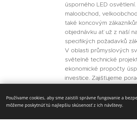
úsporného LED osvětlení. 
maloobchod, velkoobchod,
také koncovým zákazníkům
objednávku ať už z naší n
specifikých požadavků zák
V oblasti průmyslových sví
světelně technické projek
ekonomické propočty úspo
investice. Zajišťujeme por
nejefektivnějších LED a i
zdrojů ze širokého portfoli
Používame cookies, aby sme zaistili správne fungovanie a bezp
prostřednictvím našich pa
môžeme poskytnúť tú najlepšiu skúsenosť z ich návštevy.
realizujeme montáž daného
Společnost Dovimex půso
některých vybraných druhů