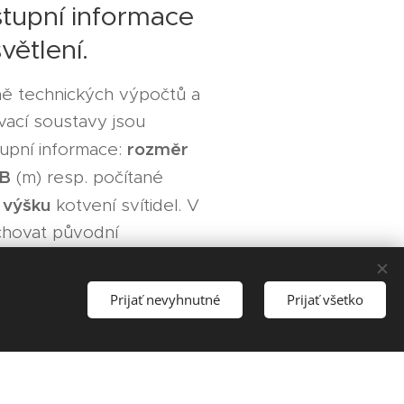
tupní informace
větlení.
ně technických výpočtů a
vací soustavy jsou
rozměr
tupní informace:
 B
(m) resp. počítané
 výšku
kotvení svítidel. V
chovat původní
te osovou vzdálenost
ch svítidel v prostoru
Prijať nevyhnutné
Prijať všetko
i projekt objektu v DWG
šlete nám ho. Uveďte svůj
u osvětlení v luxech
,
eme Vám podle normy EN.