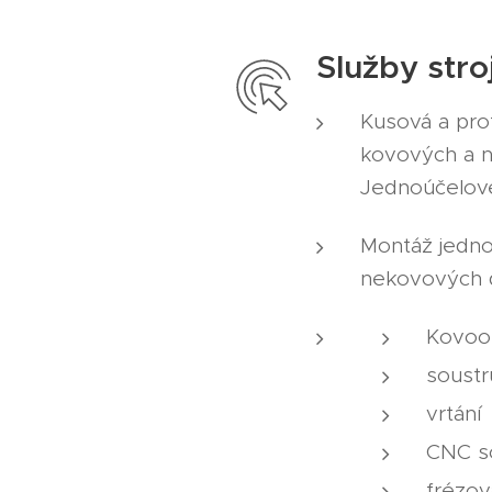
Služby stro
Kusová a pro
kovových a n
Jednoúčelové 
Montáž jedno
nekovových d
Kovoo
soustr
vrtání
CNC s
frézov