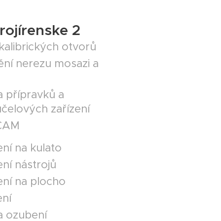
rojírenske 2
 kalibrických otvorů
ní nerezu mosazi a
 přípravků a
čelových zařízení
CAM
ní na kulato
ní nástrojů
ní na plocho
ení
a ozubení