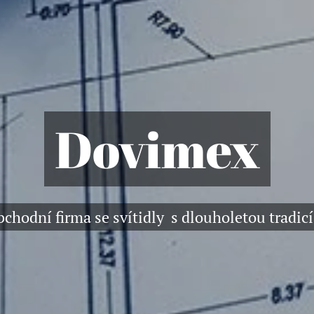
Dovimex
obchodní firma se svítidly s dlouholetou tra