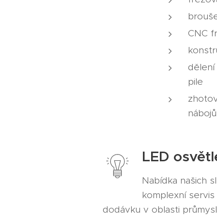
brouše
CNC fr
konstr
dělení
pile
zhotov
nábojů
LED osvětl
Nabídka našich s
komplexní servis
dodávku v oblasti průmys