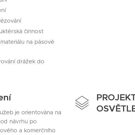
ní
ézování
uktérská činnost
 materiálu na pásové
ování drážek do
ení
PROJEK
OSVĚTLE
lužeb je orientována na
 od návrhu po
lového a komerčního